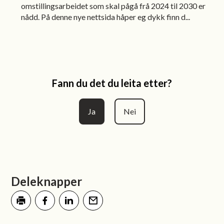
omstillingsarbeidet som skal pågå frå 2024 til 2030 er
nådd. På denne nye nettsida håper eg dykk finn d...
Fann du det du leita etter?
Ja
Nei
Deleknapper
Skriv ut
Del på Facebook
Del på LinkedIn
Tips en venn