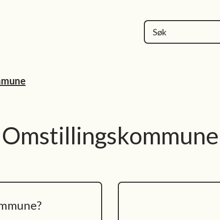
mmune
Omstillingskommune
kommune?