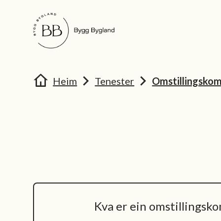
Bygg Bygland
Bygg Bygland
Du er her:
Heim
Tenester
Omstillingsko
Kva er ein omstillings