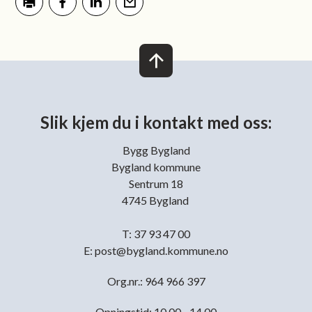
Skriv ut
Del på Facebook
Del på LinkedIn
Tips en venn
Slik kjem du i kontakt med oss:
Bygg Bygland
Bygland kommune
Sentrum 18
4745 Bygland
T: 37 93 47 00
E: post@bygland.kommune.no
Org.nr.: 964 966 397
Opningstid: 10.00 - 14.00