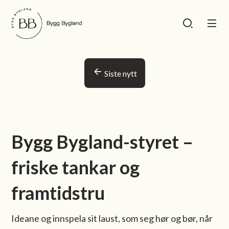
Bygg Bygland
Bygg Bygland
Du er her:
Siste nytt
Bygg Bygland-styret –
friske tankar og
framtidstru
Ideane og innspela sit laust, som seg hør og bør, når