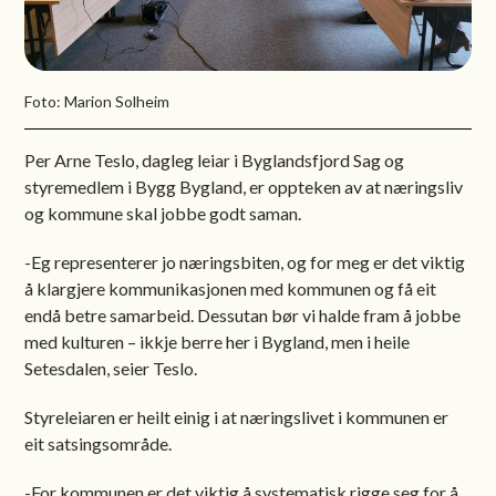
Foto: Marion Solheim
Per Arne Teslo, dagleg leiar i Byglandsfjord Sag og
styremedlem i Bygg Bygland, er oppteken av at næringsliv
og kommune skal jobbe godt saman.
-Eg representerer jo næringsbiten, og for meg er det viktig
å klargjere kommunikasjonen med kommunen og få eit
endå betre samarbeid. Dessutan bør vi halde fram å jobbe
med kulturen – ikkje berre her i Bygland, men i heile
Setesdalen, seier Teslo.
Styreleiaren er heilt einig i at næringslivet i kommunen er
eit satsingsområde.
-For kommunen er det viktig å systematisk rigge seg for å