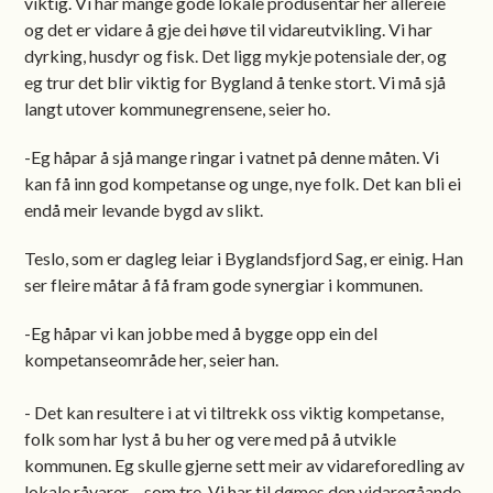
viktig. Vi har mange gode lokale produsentar her allereie
og det er vidare å gje dei høve til vidareutvikling. Vi har
dyrking, husdyr og fisk. Det ligg mykje potensiale der, og
eg trur det blir viktig for Bygland å tenke stort. Vi må sjå
langt utover kommunegrensene, seier ho.
-Eg håpar å sjå mange ringar i vatnet på denne måten. Vi
kan få inn god kompetanse og unge, nye folk. Det kan bli ei
endå meir levande bygd av slikt.
Teslo, som er dagleg leiar i Byglandsfjord Sag, er einig. Han
ser fleire måtar å få fram gode synergiar i kommunen.
-Eg håpar vi kan jobbe med å bygge opp ein del
kompetanseområde her, seier han.
- Det kan resultere i at vi tiltrekk oss viktig kompetanse,
folk som har lyst å bu her og vere med på å utvikle
kommunen. Eg skulle gjerne sett meir av vidareforedling av
lokale råvarer – som tre. Vi har til dømes den vidaregåande