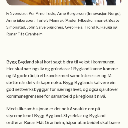
Frå venstre: Per Arne Teslo, Arne Borgersen (Innovasjon Norge),
Anne Eikerapen, Torleiv Momrak (Agder fylkeskommune), Beate
Simonstad, John Salve Sigridnes, Gyro Heia, Trond K. Haugå og
Runar Flåt Granheim
Bygg Bygland skal kort sagt bidra til vekst i kommunen.
Her skal næringsliv og gründarar i Bygland kunne komme
og få gode råd, treffe andre med same interesser og få
støtte når dei vil skape noko. Bygg Bygland skal vere ein
god nettverksbyggjar for næringslivet, og også sjå utover
kommunegrensene for samarbeid på regionalt nivå.
Med slike ambisjonar er det nok å snakke om på
styremøtene i Bygg Bygland. Styreleiar og Bygland-
ordførar Runar Flåt Granheim, håpar at arbeidet skal bære