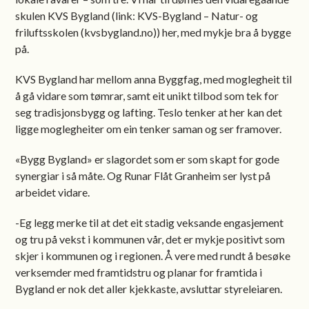
skulen KVS Bygland (link: KVS-Bygland – Natur- og
friluftsskolen (kvsbygland.no)) her, med mykje bra å bygge
på.
KVS Bygland har mellom anna Byggfag, med moglegheit til
å gå vidare som tømrar, samt eit unikt tilbod som tek for
seg tradisjonsbygg og lafting. Teslo tenker at her kan det
ligge moglegheiter om ein tenker saman og ser framover.
«Bygg Bygland» er slagordet som er som skapt for gode
synergiar i så måte. Og Runar Flåt Granheim ser lyst på
arbeidet vidare.
-Eg legg merke til at det eit stadig veksande engasjement
og tru på vekst i kommunen vår, det er mykje positivt som
skjer i kommunen og i regionen. Å vere med rundt å besøke
verksemder med framtidstru og planar for framtida i
Bygland er nok det aller kjekkaste, avsluttar styreleiaren.