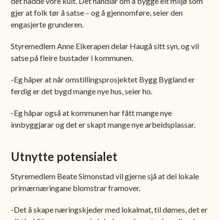
det hadde vore kult. Det handlar om å bygge eit miljø som
gjer at folk tør å satse – og å gjennomføre, seier den
engasjerte grunderen.
Styremedlem Anne Eikerapen delar Haugå sitt syn, og vil
satse på fleire bustader i kommunen.
-Eg håper at når omstillingsprosjektet Bygg Bygland er
ferdig er det bygd mange nye hus, seier ho.
-Eg håpar også at kommunen har fått mange nye
innbyggjarar og det er skapt mange nye arbeidsplassar.
Utnytte potensialet
Styremedlem Beate Simonstad vil gjerne sjå at dei lokale
primærnæringane blomstrar framover.
-Det å skape næringskjeder med lokalmat, til dømes, det er