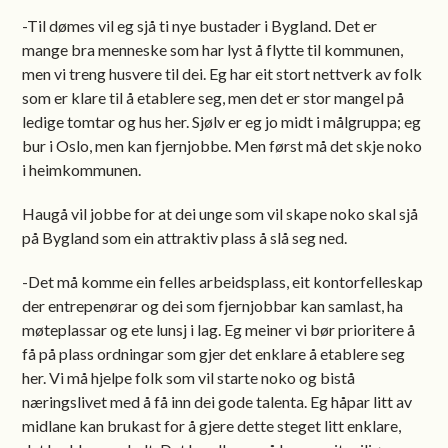
-Til dømes vil eg sjå ti nye bustader i Bygland. Det er
mange bra menneske som har lyst å flytte til kommunen,
men vi treng husvere til dei. Eg har eit stort nettverk av folk
som er klare til å etablere seg, men det er stor mangel på
ledige tomtar og hus her. Sjølv er eg jo midt i målgruppa; eg
bur i Oslo, men kan fjernjobbe. Men først må det skje noko
i heimkommunen.
Haugå vil jobbe for at dei unge som vil skape noko skal sjå
på Bygland som ein attraktiv plass å slå seg ned.
-Det må komme ein felles arbeidsplass, eit kontorfelleskap
der entrepenørar og dei som fjernjobbar kan samlast, ha
møteplassar og ete lunsj i lag. Eg meiner vi bør prioritere å
få på plass ordningar som gjer det enklare å etablere seg
her. Vi må hjelpe folk som vil starte noko og bistå
næringslivet med å få inn dei gode talenta. Eg håpar litt av
midlane kan brukast for å gjere dette steget litt enklare,