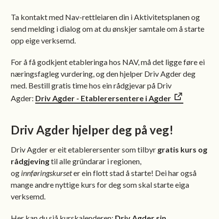
Ta kontakt med Nav-rettleiaren din i Aktivitetsplanen og
send melding i dialog om at du ønskjer samtale om å starte
opp eige verksemd.
For å få godkjent etableringa hos NAV, må det ligge føre ei
næringsfagleg vurdering, og den hjelper Driv Agder deg
med. Bestill gratis time hos ein rådgjevar på Driv
Agder:
Driv Agder - Etablerersentere i Agder
Driv Agder hjelper deg på veg!
Driv Agder er eit etablerersenter som tilbyr
gratis kurs og
rådgjeving
til alle gründarar i regionen,
og
innføringskurset
er ein flott stad å starte! Dei har også
mange andre nyttige kurs for deg som skal starte eiga
verksemd.
Her kan du sjå kurskalenderen:
Driv Agder sin