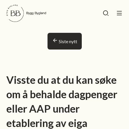
Bygg Bygland
Bygg Bygland
Du er her:
Siste nytt
Visste du at du kan søke
om å behalde dagpenger
eller AAP under
etablering av eiga